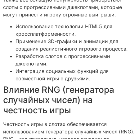
слоты с прогрессивными джекпотами, которые
могут принести игроку огромные выигрыши.
Использование технологии HTML5 для
кроссплатформенности.
Применение 3D-графики и анимации для
создания реалистичного игрового процесса.
Разработка слотов с прогрессивными
джекпотами.
Интеграция социальных функций для
совместной игры с друзьями.
Влияние RNG (генератора
случайных чисел) на
честность игры
Честность игры в слотах обеспечивается
использованием генератора случайных чисел (RNG).