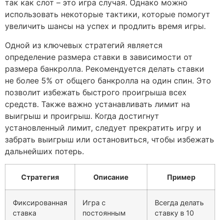
так как слот – это игра случая. Однако можно
использовать некоторые тактики, которые помогут
увеличить шансы на успех и продлить время игры.
Одной из ключевых стратегий является
определение размера ставки в зависимости от
размера банкролла. Рекомендуется делать ставки
не более 5% от общего банкролла на один спин. Это
позволит избежать быстрого проигрыша всех
средств. Также важно устанавливать лимит на
выигрыш и проигрыш. Когда достигнут
установленный лимит, следует прекратить игру и
забрать выигрыш или остановиться, чтобы избежать
дальнейших потерь.
Стратегия
Описание
Пример
Фиксированная
Игра с
Всегда делать
ставка
постоянным
ставку в 10