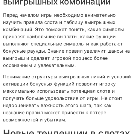
выигрышных комбинаций
Перед началом игры необходимо внимательно
изучить правила слота и таблицу выигрышных
комбинаций. Это поможет понять, какие символы
приносят наибольшие выплаты, какие функции
выполняют специальные символы и как работают
бонусные раунды. Знание правил увеличит шансы на
выигрыш и сделает игровой процесс более
осознанным и увлекательным.
Понимание структуры выигрышных линий и условий
активации бонусных функций позволит игроку
максимально использовать потенциал слота и
получать больше удовольствия от игры. Не стоит
недооценивать важность этого шага, так как
незнание правил может привести к потере
возможностей и убыткам.
Новые тенденции в слотах