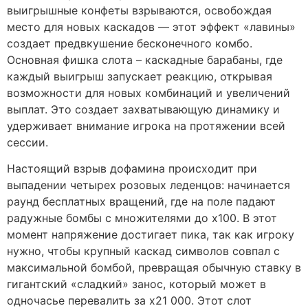
выигрышные конфеты взрываются, освобождая
место для новых каскадов — этот эффект «лавины»
создает предвкушение бесконечного комбо.
Основная фишка слота – каскадные барабаны, где
каждый выигрыш запускает реакцию, открывая
возможности для новых комбинаций и увеличений
выплат. Это создает захватывающую динамику и
удерживает внимание игрока на протяжении всей
сессии.
Настоящий взрыв дофамина происходит при
выпадении четырех розовых леденцов: начинается
раунд бесплатных вращений, где на поле падают
радужные бомбы с множителями до x100. В этот
момент напряжение достигает пика, так как игроку
нужно, чтобы крупный каскад символов совпал с
максимальной бомбой, превращая обычную ставку в
гигантский «сладкий» занос, который может в
одночасье перевалить за x21 000. Этот слот