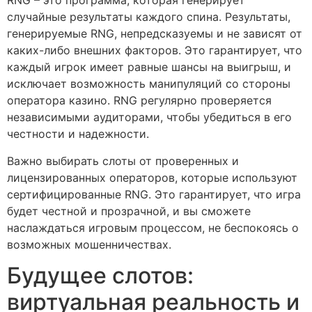
RNG – это программа, которая генерирует
случайные результаты каждого спина. Результаты,
генерируемые RNG, непредсказуемы и не зависят от
каких-либо внешних факторов. Это гарантирует, что
каждый игрок имеет равные шансы на выигрыш, и
исключает возможность манипуляций со стороны
оператора казино. RNG регулярно проверяется
независимыми аудиторами, чтобы убедиться в его
честности и надежности.
Важно выбирать слоты от проверенных и
лицензированных операторов, которые используют
сертифицированные RNG. Это гарантирует, что игра
будет честной и прозрачной, и вы сможете
наслаждаться игровым процессом, не беспокоясь о
возможных мошенничествах.
Будущее слотов:
виртуальная реальность и