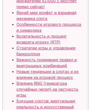
множителей x21000 с мостбет
прямо сейчас!
Яркий мир конфет и взрывная
механика слота
Особенности игрового процесса
и символика
Волатильность и процент
возврата игроку (RTP)
Стратегии игры и управление
банкроллом
Важность понимания правил и
выигрышных комбинаций
Новые тенденции в слотах и их
влияние на игровой процесс
Влияние RNG (генератора
случайных чисел) на честность
игры
Будущее слотов: виртуальная
реальность и искусственный