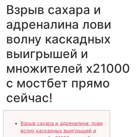
Взрыв сахара и
Skip
to
адреналина лови
content
волну каскадных
выигрышей и
множителей x21000
с мостбет прямо
сейчас!
Взрыв сахара и адреналина: лови
волну каскадных выигрышей и