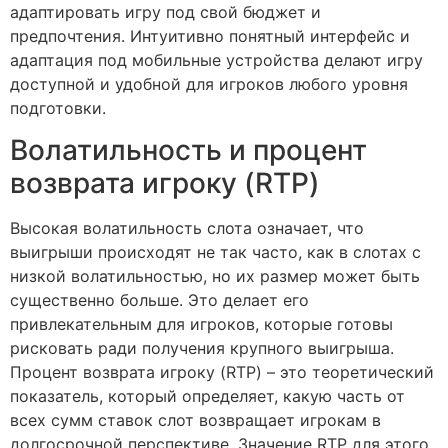
адаптировать игру под свой бюджет и
предпочтения. Интуитивно понятный интерфейс и
адаптация под мобильные устройства делают игру
доступной и удобной для игроков любого уровня
подготовки.
Волатильность и процент
возврата игроку (RTP)
Высокая волатильность слота означает, что
выигрыши происходят не так часто, как в слотах с
низкой волатильностью, но их размер может быть
существенно больше. Это делает его
привлекательным для игроков, которые готовы
рисковать ради получения крупного выигрыша.
Процент возврата игроку (RTP) – это теоретический
показатель, который определяет, какую часть от
всех сумм ставок слот возвращает игрокам в
долгосрочной перспективе. Значение RTP для этого