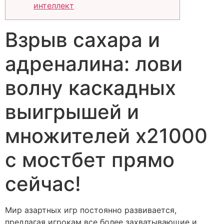
интеллект
Взрыв сахара и
адреналина: лови
волну каскадных
выигрышей и
множителей x21000
с мостбет прямо
сейчас!
Мир азартных игр постоянно развивается,
предлагая игрокам все более захватывающие и