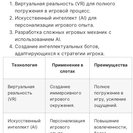
Виртуальная реальность (VR) для полного
погружения в игровой процесс.
Искусственный интеллект (AI) для
персонализации игрового опыта.
Разработка сложных игровых механик с
использованием AI.
Создание интеллектуальных ботов,
адаптирующихся к стратегии игрока.
Технология
Применение в
Преимущества
слотах
Виртуальная
Создание
Полное
реальность
иммерсивного
погружение в
(VR)
игрового
игру, усиление
окружения.
ощущений.
Искусственный
Персонализация
Повышение
интеллект (AI)
игрового
вовлеченности,