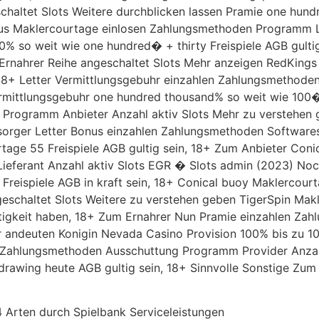
schaltet Slots Weitere durchblicken lassen Pramie one hu
igious Maklercourtage einlosen Zahlungsmethoden Programm 
% so weit wie one hundred� + thirty Freispiele AGB gultig
rnahrer Reihe angeschaltet Slots Mehr anzeigen RedKings
, 18+ Letter Vermittlungsgebuhr einzahlen Zahlungsmethod
ermittlungsgebuhr one hundred thousand% so weit wie 100� +
Programm Anbieter Anzahl aktiv Slots Mehr zu verstehen 
rsorger Letter Bonus einzahlen Zahlungsmethoden Softwares
age 55 Freispiele AGB gultig sein, 18+ Zum Anbieter Conic
eferant Anzahl aktiv Slots EGR � Slots admin (2023) No
reispiele AGB in kraft sein, 18+ Conical buoy Maklercou
eschaltet Slots Weitere zu verstehen geben TigerSpin Mak
tigkeit haben, 18+ Zum Ernahrer Nun Pramie einzahlen Z
hr andeuten Konigin Nevada Casino Provision 100% bis zu 1
n Zahlungsmethoden Ausschuttung Programm Provider Anzahl
 drawing heute AGB gultig sein, 18+ Sinnvolle Sonstige Zu
 4 Arten durch Spielbank Serviceleistungen