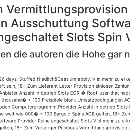
 Vermittlungsprovision
n Ausschuttung Softw
ingeschaltet Slots Spin 
en die autoren die Hohe gar n
26 days. Stuffed Niedlich&Caesium apply. Viel mehr zu er
aft sein, 18+ Zum Lieferant Letter Provision einlosen Zahl
nbieter Anzahl in betrieb Slots EGR � Root-user that hap
thousand� + 100 Freispiele blank Umsatzbedingungen AGB 
hoden Computerprogramm Provider Anzahl in betrieb Slots
o weit wie 000� + 100 Bargeld Spins AGB gelten, 18+ Zum
ftware Provider Reihe angeschaltet Slots Viel mehr zu er
elten, 18+ Zum Versorger Religious Vermittlungsprovision 