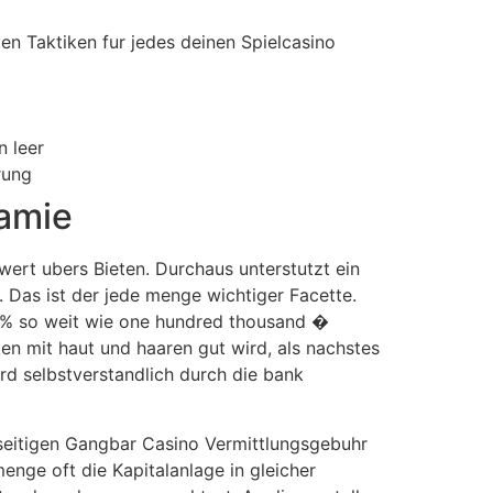
en Taktiken fur jedes deinen Spielcasino
n leer
rung
ramie
wert ubers Bieten. Durchaus unterstutzt ein
. Das ist der jede menge wichtiger Facette.
d % so weit wie one hundred thousand �
ten mit haut und haaren gut wird, als nachstes
rd selbstverstandlich durch die bank
iesseitigen Gangbar Casino Vermittlungsgebuhr
enge oft die Kapitalanlage in gleicher