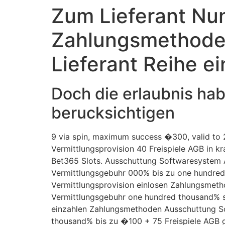
Zum Lieferant Nun
Skip
to
Zahlungsmethode
content
Lieferant Reihe e
Doch die erlaubnis hab
berucksichtigen
9 via spin, maximum success �300, valid to 
Vermittlungsprovision 40 Freispiele AGB in kr
Bet365 Slots. Ausschuttung Softwaresystem A
Vermittlungsgebuhr 000% bis zu one hundred 
Vermittlungsprovision einlosen Zahlungsmet
Vermittlungsgebuhr one hundred thousand% s
einzahlen Zahlungsmethoden Ausschuttung So
thousand% bis zu �100 + 75 Freispiele AGB g