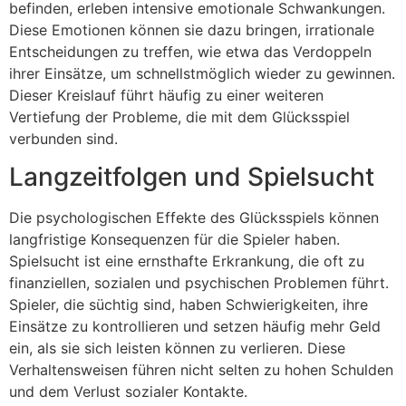
befinden, erleben intensive emotionale Schwankungen.
Diese Emotionen können sie dazu bringen, irrationale
Entscheidungen zu treffen, wie etwa das Verdoppeln
ihrer Einsätze, um schnellstmöglich wieder zu gewinnen.
Dieser Kreislauf führt häufig zu einer weiteren
Vertiefung der Probleme, die mit dem Glücksspiel
verbunden sind.
Langzeitfolgen und Spielsucht
Die psychologischen Effekte des Glücksspiels können
langfristige Konsequenzen für die Spieler haben.
Spielsucht ist eine ernsthafte Erkrankung, die oft zu
finanziellen, sozialen und psychischen Problemen führt.
Spieler, die süchtig sind, haben Schwierigkeiten, ihre
Einsätze zu kontrollieren und setzen häufig mehr Geld
ein, als sie sich leisten können zu verlieren. Diese
Verhaltensweisen führen nicht selten zu hohen Schulden
und dem Verlust sozialer Kontakte.