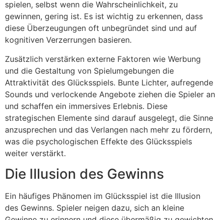
spielen, selbst wenn die Wahrscheinlichkeit, zu
gewinnen, gering ist. Es ist wichtig zu erkennen, dass
diese Überzeugungen oft unbegründet sind und auf
kognitiven Verzerrungen basieren.
Zusätzlich verstärken externe Faktoren wie Werbung
und die Gestaltung von Spielumgebungen die
Attraktivität des Glücksspiels. Bunte Lichter, aufregende
Sounds und verlockende Angebote ziehen die Spieler an
und schaffen ein immersives Erlebnis. Diese
strategischen Elemente sind darauf ausgelegt, die Sinne
anzusprechen und das Verlangen nach mehr zu fördern,
was die psychologischen Effekte des Glücksspiels
weiter verstärkt.
Die Illusion des Gewinns
Ein häufiges Phänomen im Glücksspiel ist die Illusion
des Gewinns. Spieler neigen dazu, sich an kleine
Gewinne zu erinnern und diese übermäßig zu gewichten,