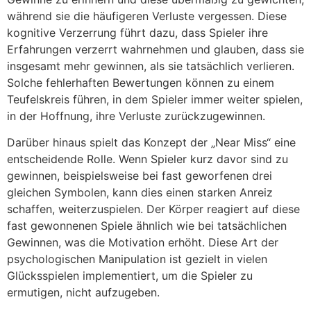
während sie die häufigeren Verluste vergessen. Diese
kognitive Verzerrung führt dazu, dass Spieler ihre
Erfahrungen verzerrt wahrnehmen und glauben, dass sie
insgesamt mehr gewinnen, als sie tatsächlich verlieren.
Solche fehlerhaften Bewertungen können zu einem
Teufelskreis führen, in dem Spieler immer weiter spielen,
in der Hoffnung, ihre Verluste zurückzugewinnen.
Darüber hinaus spielt das Konzept der „Near Miss“ eine
entscheidende Rolle. Wenn Spieler kurz davor sind zu
gewinnen, beispielsweise bei fast geworfenen drei
gleichen Symbolen, kann dies einen starken Anreiz
schaffen, weiterzuspielen. Der Körper reagiert auf diese
fast gewonnenen Spiele ähnlich wie bei tatsächlichen
Gewinnen, was die Motivation erhöht. Diese Art der
psychologischen Manipulation ist gezielt in vielen
Glücksspielen implementiert, um die Spieler zu
ermutigen, nicht aufzugeben.