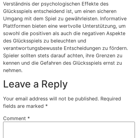
Verständnis der psychologischen Effekte des
Glücksspiels entscheidend ist, um einen sicheren
Umgang mit dem Spiel zu gewährleisten. Informative
Plattformen bieten eine wertvolle Unterstützung, um
sowohl die positiven als auch die negativen Aspekte
des Glücksspiels zu beleuchten und
verantwortungsbewusste Entscheidungen zu fördern.
Spieler sollten stets darauf achten, ihre Grenzen zu
kennen und die Gefahren des Glücksspiels ernst zu
nehmen.
Leave a Reply
Your email address will not be published.
Required
fields are marked
*
Comment
*