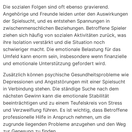
Die sozialen Folgen sind oft ebenso gravierend.
Angehörige und Freunde leiden unter den Auswirkungen
der Spielsucht, und es entstehen Spannungen in
zwischenmenschlichen Beziehungen. Betroffene Spieler
ziehen sich häufig von sozialen Aktivitäten zurück, was
ihre Isolation verstärkt und die Situation noch
schwieriger macht. Die emotionale Belastung für das
Umfeld kann enorm sein, insbesondere wenn finanzielle
und emotionale Unterstützung gefordert wird.
Zusätzlich können psychische Gesundheitsprobleme wie
Depressionen und Angststörungen mit einer Spielsucht
in Verbindung stehen. Die ständige Suche nach dem
nächsten Gewinn kann die emotionale Stabilität
beeinträchtigen und zu einem Teufelskreis von Stress
und Verzweiflung führen. Es ist wichtig, dass Betroffene
professionelle Hilfe in Anspruch nehmen, um die
zugrunde liegenden Probleme anzugehen und den Weg
zur Genesung zu finden.